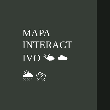
MAPA
INTERACT
IVO 🌤️ ☁️
🌦️ ⛈️